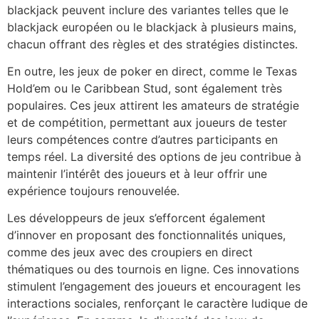
blackjack peuvent inclure des variantes telles que le
blackjack européen ou le blackjack à plusieurs mains,
chacun offrant des règles et des stratégies distinctes.
En outre, les jeux de poker en direct, comme le Texas
Hold’em ou le Caribbean Stud, sont également très
populaires. Ces jeux attirent les amateurs de stratégie
et de compétition, permettant aux joueurs de tester
leurs compétences contre d’autres participants en
temps réel. La diversité des options de jeu contribue à
maintenir l’intérêt des joueurs et à leur offrir une
expérience toujours renouvelée.
Les développeurs de jeux s’efforcent également
d’innover en proposant des fonctionnalités uniques,
comme des jeux avec des croupiers en direct
thématiques ou des tournois en ligne. Ces innovations
stimulent l’engagement des joueurs et encouragent les
interactions sociales, renforçant le caractère ludique de