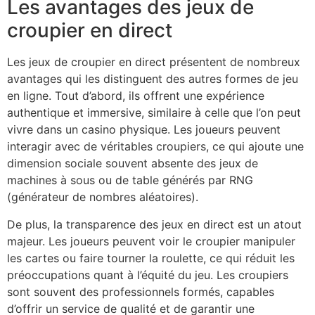
Les avantages des jeux de
croupier en direct
Les jeux de croupier en direct présentent de nombreux
avantages qui les distinguent des autres formes de jeu
en ligne. Tout d’abord, ils offrent une expérience
authentique et immersive, similaire à celle que l’on peut
vivre dans un casino physique. Les joueurs peuvent
interagir avec de véritables croupiers, ce qui ajoute une
dimension sociale souvent absente des jeux de
machines à sous ou de table générés par RNG
(générateur de nombres aléatoires).
De plus, la transparence des jeux en direct est un atout
majeur. Les joueurs peuvent voir le croupier manipuler
les cartes ou faire tourner la roulette, ce qui réduit les
préoccupations quant à l’équité du jeu. Les croupiers
sont souvent des professionnels formés, capables
d’offrir un service de qualité et de garantir une