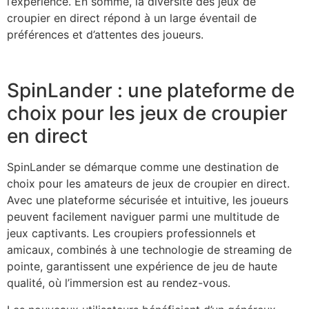
l’expérience. En somme, la diversité des jeux de
croupier en direct répond à un large éventail de
préférences et d’attentes des joueurs.
SpinLander : une plateforme de
choix pour les jeux de croupier
en direct
SpinLander se démarque comme une destination de
choix pour les amateurs de jeux de croupier en direct.
Avec une plateforme sécurisée et intuitive, les joueurs
peuvent facilement naviguer parmi une multitude de
jeux captivants. Les croupiers professionnels et
amicaux, combinés à une technologie de streaming de
pointe, garantissent une expérience de jeu de haute
qualité, où l’immersion est au rendez-vous.