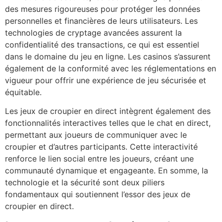
des mesures rigoureuses pour protéger les données
personnelles et financières de leurs utilisateurs. Les
technologies de cryptage avancées assurent la
confidentialité des transactions, ce qui est essentiel
dans le domaine du jeu en ligne. Les casinos s’assurent
également de la conformité avec les réglementations en
vigueur pour offrir une expérience de jeu sécurisée et
équitable.
Les jeux de croupier en direct intègrent également des
fonctionnalités interactives telles que le chat en direct,
permettant aux joueurs de communiquer avec le
croupier et d’autres participants. Cette interactivité
renforce le lien social entre les joueurs, créant une
communauté dynamique et engageante. En somme, la
technologie et la sécurité sont deux piliers
fondamentaux qui soutiennent l’essor des jeux de
croupier en direct.