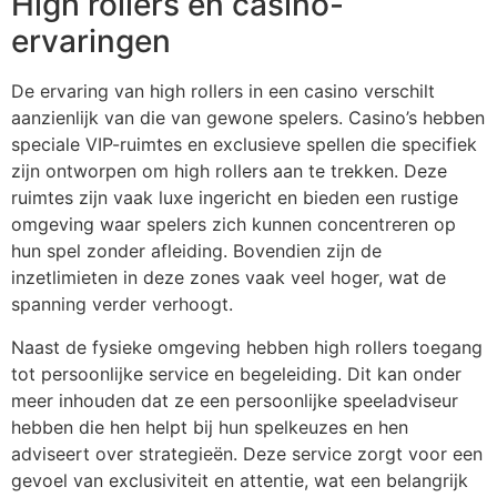
High rollers en casino-
ervaringen
De ervaring van high rollers in een casino verschilt
aanzienlijk van die van gewone spelers. Casino’s hebben
speciale VIP-ruimtes en exclusieve spellen die specifiek
zijn ontworpen om high rollers aan te trekken. Deze
ruimtes zijn vaak luxe ingericht en bieden een rustige
omgeving waar spelers zich kunnen concentreren op
hun spel zonder afleiding. Bovendien zijn de
inzetlimieten in deze zones vaak veel hoger, wat de
spanning verder verhoogt.
Naast de fysieke omgeving hebben high rollers toegang
tot persoonlijke service en begeleiding. Dit kan onder
meer inhouden dat ze een persoonlijke speeladviseur
hebben die hen helpt bij hun spelkeuzes en hen
adviseert over strategieën. Deze service zorgt voor een
gevoel van exclusiviteit en attentie, wat een belangrijk