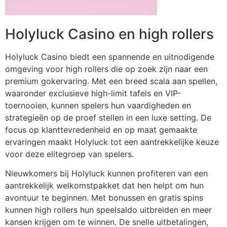
Holyluck Casino en high rollers
Holyluck Casino biedt een spannende en uitnodigende
omgeving voor high rollers die op zoek zijn naar een
premium gokervaring. Met een breed scala aan spellen,
waaronder exclusieve high-limit tafels en VIP-
toernooien, kunnen spelers hun vaardigheden en
strategieën op de proef stellen in een luxe setting. De
focus op klanttevredenheid en op maat gemaakte
ervaringen maakt Holyluck tot een aantrekkelijke keuze
voor deze elitegroep van spelers.
Nieuwkomers bij Holyluck kunnen profiteren van een
aantrekkelijk welkomstpakket dat hen helpt om hun
avontuur te beginnen. Met bonussen en gratis spins
kunnen high rollers hun speelsaldo uitbreiden en meer
kansen krijgen om te winnen. De snelle uitbetalingen,