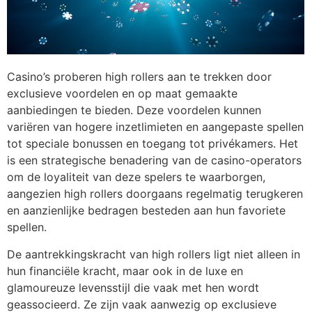
Casino’s proberen high rollers aan te trekken door
exclusieve voordelen en op maat gemaakte
aanbiedingen te bieden. Deze voordelen kunnen
variëren van hogere inzetlimieten en aangepaste spellen
tot speciale bonussen en toegang tot privékamers. Het
is een strategische benadering van de casino-operators
om de loyaliteit van deze spelers te waarborgen,
aangezien high rollers doorgaans regelmatig terugkeren
en aanzienlijke bedragen besteden aan hun favoriete
spellen.
De aantrekkingskracht van high rollers ligt niet alleen in
hun financiële kracht, maar ook in de luxe en
glamoureuze levensstijl die vaak met hen wordt
geassocieerd. Ze zijn vaak aanwezig op exclusieve