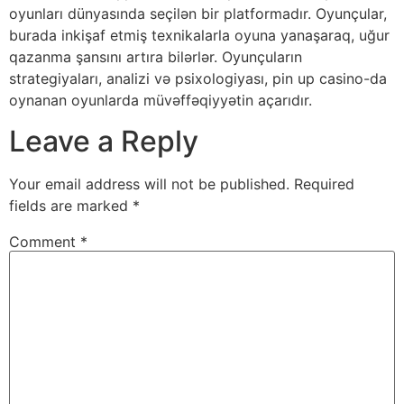
oyunları dünyasında seçilən bir platformadır. Oyunçular,
burada inkişaf etmiş texnikalarla oyuna yanaşaraq, uğur
qazanma şansını artıra bilərlər. Oyunçuların
strategiyaları, analizi və psixologiyası, pin up casino-da
oynanan oyunlarda müvəffəqiyyətin açarıdır.
Leave a Reply
Your email address will not be published.
Required
fields are marked
*
Comment
*