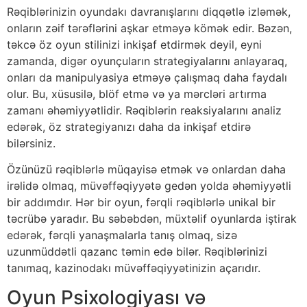
Rəqiblərinizin oyundakı davranışlarını diqqətlə izləmək,
onların zəif tərəflərini aşkar etməyə kömək edir. Bəzən,
təkcə öz oyun stilinizi inkişaf etdirmək deyil, eyni
zamanda, digər oyunçuların strategiyalarını anlayaraq,
onları da manipulyasiya etməyə çalışmaq daha faydalı
olur. Bu, xüsusilə, blöf etmə və ya mərcləri artırma
zamanı əhəmiyyətlidir. Rəqiblərin reaksiyalarını analiz
edərək, öz strategiyanızı daha da inkişaf etdirə
bilərsiniz.
Özünüzü rəqiblərlə müqayisə etmək və onlardan daha
irəlidə olmaq, müvəffəqiyyətə gedən yolda əhəmiyyətli
bir addımdır. Hər bir oyun, fərqli rəqiblərlə unikal bir
təcrübə yaradır. Bu səbəbdən, müxtəlif oyunlarda iştirak
edərək, fərqli yanaşmalarla tanış olmaq, sizə
uzunmüddətli qazanc təmin edə bilər. Rəqiblərinizi
tanımaq, kazinodakı müvəffəqiyyətinizin açarıdır.
Oyun Psixologiyası və