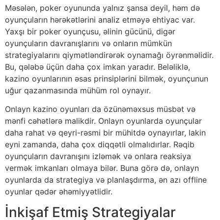
Məsələn, poker oyununda yalnız şansa deyil, həm də
oyunçuların hərəkətlərini analiz etməyə ehtiyac var.
Yaxşı bir poker oyunçusu, əlinin gücünü, digər
oyunçuların davranışlarını və onların mümkün
strategiyalarını qiymətləndirərək oynamağı öyrənməlidir.
Bu, qələbə üçün daha çox imkan yaradır. Beləliklə,
kazino oyunlarının əsas prinsiplərini bilmək, oyunçunun
uğur qazanmasında mühüm rol oynayır.
Onlayn kazino oyunları da özünəməxsus müsbət və
mənfi cəhətlərə malikdir. Onlayn oyunlarda oyunçular
daha rahat və qeyri-rəsmi bir mühitdə oynayırlar, lakin
eyni zamanda, daha çox diqqətli olmalıdırlar. Rəqib
oyunçuların davranışını izləmək və onlara reaksiya
vermək imkanları olmaya bilər. Buna görə də, onlayn
oyunlarda da strategiya və planlaşdırma, ən azı offline
oyunlar qədər əhəmiyyətlidir.
İnkişaf Etmiş Strategiyalar