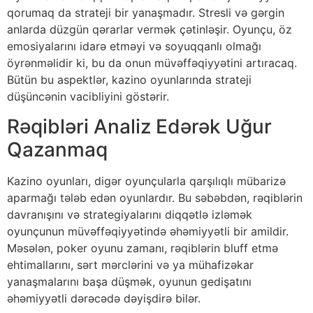
qorumaq da strateji bir yanaşmadır. Stresli və gərgin
anlarda düzgün qərarlar vermək çətinləşir. Oyunçu, öz
emosiyalarını idarə etməyi və soyuqqanlı olmağı
öyrənməlidir ki, bu da onun müvəffəqiyyətini artıracaq.
Bütün bu aspektlər, kazino oyunlarında strateji
düşüncənin vacibliyini göstərir.
Rəqibləri Analiz Edərək Uğur
Qazanmaq
Kazino oyunları, digər oyunçularla qarşılıqlı mübarizə
aparmağı tələb edən oyunlardır. Bu səbəbdən, rəqiblərin
davranışını və strategiyalarını diqqətlə izləmək
oyunçunun müvəffəqiyyətində əhəmiyyətli bir amildir.
Məsələn, poker oyunu zamanı, rəqiblərin bluff etmə
ehtimallarını, sərt mərclərini və ya mühafizəkar
yanaşmalarını başa düşmək, oyunun gedişatını
əhəmiyyətli dərəcədə dəyişdirə bilər.