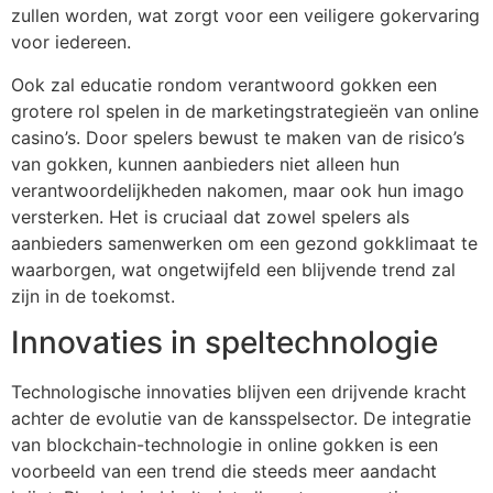
zullen worden, wat zorgt voor een veiligere gokervaring
voor iedereen.
Ook zal educatie rondom verantwoord gokken een
grotere rol spelen in de marketingstrategieën van online
casino’s. Door spelers bewust te maken van de risico’s
van gokken, kunnen aanbieders niet alleen hun
verantwoordelijkheden nakomen, maar ook hun imago
versterken. Het is cruciaal dat zowel spelers als
aanbieders samenwerken om een gezond gokklimaat te
waarborgen, wat ongetwijfeld een blijvende trend zal
zijn in de toekomst.
Innovaties in speltechnologie
Technologische innovaties blijven een drijvende kracht
achter de evolutie van de kansspelsector. De integratie
van blockchain-technologie in online gokken is een
voorbeeld van een trend die steeds meer aandacht