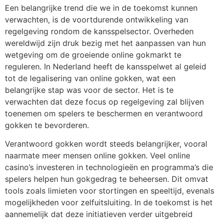
Een belangrijke trend die we in de toekomst kunnen
verwachten, is de voortdurende ontwikkeling van
regelgeving rondom de kansspelsector. Overheden
wereldwijd zijn druk bezig met het aanpassen van hun
wetgeving om de groeiende online gokmarkt te
reguleren. In Nederland heeft de kansspelwet al geleid
tot de legalisering van online gokken, wat een
belangrijke stap was voor de sector. Het is te
verwachten dat deze focus op regelgeving zal blijven
toenemen om spelers te beschermen en verantwoord
gokken te bevorderen.
Verantwoord gokken wordt steeds belangrijker, vooral
naarmate meer mensen online gokken. Veel online
casino’s investeren in technologieën en programma’s die
spelers helpen hun gokgedrag te beheersen. Dit omvat
tools zoals limieten voor stortingen en speeltijd, evenals
mogelijkheden voor zelfuitsluiting. In de toekomst is het
aannemelijk dat deze initiatieven verder uitgebreid