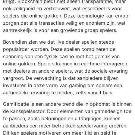
krijgt. Blockchain biedt niet alleen transparantie, maar
ook veiligheid en vertrouwen, wat essentieel is voor
spelers die online gokken. Deze technologie kan ervoor
zorgen dat alle transacties veilig en anoniem zijn, wat
aantrekkelijk is voor een groeiende groep spelers.
Bovendien zien we dat live dealer spellen steeds
populairder worden. Deze spellen combineren de
spanning van een fysiek casino met het gemak van
online gokken. Spelers kunnen in real-time interageren
met dealers en andere spelers, wat de sociale ervaring
vergroot. De verwachting is dat aanbieders blijven
investeren in deze vorm van gaming om spelers een
authentieke ervaring te bieden, zelfs vanuit huis.
Gamificatie is een andere trend die in opkomst is binnen
de kansspelsector. Door elementen van gamedesign toe
te passen, zoals beloningen en uitdagingen, kunnen
aanbieders een meer betrokken speelervaring creëren.
Dit kan spelers motiveren om meer tijd en geld te