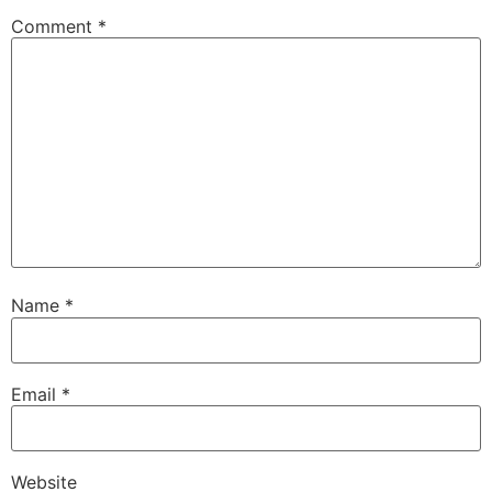
Comment
*
Name
*
Email
*
Website