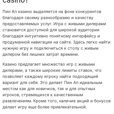
casino?
Пин Ап казино выделяется на фоне конкурентов
благодаря своему разнообразию и качеству
предоставляемых услуг. Игра с живыми дилерами
становится доступной для широкой аудитории
благодаря интуитивно понятному интерфейсу и
продуманной навигации на сайте. Здесь легко найти
нужную игру и подключиться к столу с живым
дилером без лишних затрат времени.
Казино предлагает множество игр с живыми
дилерами, а также широкие лимиты ставок, что
позволяет каждому игроку найти подходящий
вариант для себя. Это делает Пин Ап идеальным
местом как для новичков, так и для опытных
игроков, стремящихся к качественным
развлечениям. Кроме того, наличие акций и бонусов
делает игру еще более привлекательной.