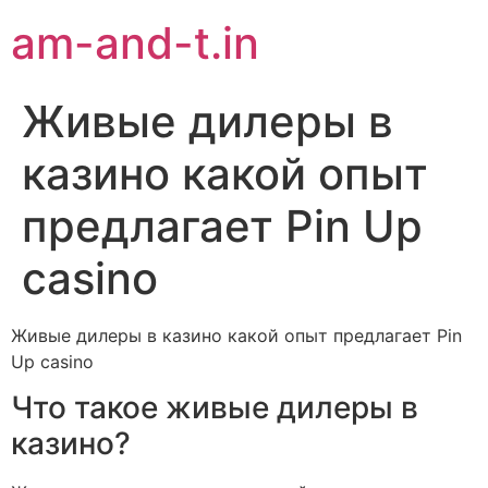
am-and-t.in
Живые дилеры в
казино какой опыт
предлагает Pin Up
casino
Живые дилеры в казино какой опыт предлагает Pin
Up casino
Что такое живые дилеры в
казино?