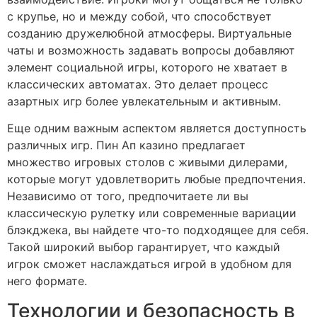
с крупье, но и между собой, что способствует
созданию дружелюбной атмосферы. Виртуальные
чаты и возможность задавать вопросы добавляют
элемент социальной игры, которого не хватает в
классических автоматах. Это делает процесс
азартных игр более увлекательным и активным.
Еще одним важным аспектом является доступность
различных игр. Пин Ап казино предлагает
множество игровых столов с живыми дилерами,
которые могут удовлетворить любые предпочтения.
Независимо от того, предпочитаете ли вы
классическую рулетку или современные вариации
блэкджека, вы найдете что-то подходящее для себя.
Такой широкий выбор гарантирует, что каждый
игрок сможет наслаждаться игрой в удобном для
него формате.
Технологии и безопасность в