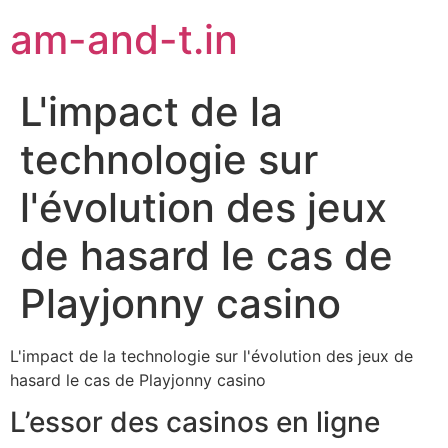
am-and-t.in
L'impact de la
technologie sur
l'évolution des jeux
de hasard le cas de
Playjonny casino
L'impact de la technologie sur l'évolution des jeux de
hasard le cas de Playjonny casino
L’essor des casinos en ligne