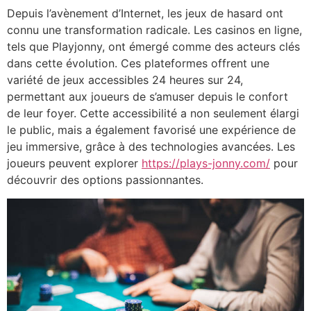
Depuis l’avènement d’Internet, les jeux de hasard ont
connu une transformation radicale. Les casinos en ligne,
tels que Playjonny, ont émergé comme des acteurs clés
dans cette évolution. Ces plateformes offrent une
variété de jeux accessibles 24 heures sur 24,
permettant aux joueurs de s’amuser depuis le confort
de leur foyer. Cette accessibilité a non seulement élargi
le public, mais a également favorisé une expérience de
jeu immersive, grâce à des technologies avancées. Les
joueurs peuvent explorer
https://plays-jonny.com/
pour
découvrir des options passionnantes.