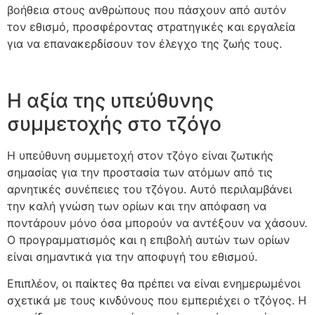
βοήθεια στους ανθρώπους που πάσχουν από αυτόν
τον εθισμό, προσφέροντας στρατηγικές και εργαλεία
για να επανακερδίσουν τον έλεγχο της ζωής τους.
Η αξία της υπεύθυνης
συμμετοχής στο τζόγο
Η υπεύθυνη συμμετοχή στον τζόγο είναι ζωτικής
σημασίας για την προστασία των ατόμων από τις
αρνητικές συνέπειες του τζόγου. Αυτό περιλαμβάνει
την καλή γνώση των ορίων και την απόφαση να
ποντάρουν μόνο όσα μπορούν να αντέξουν να χάσουν.
Ο προγραμματισμός και η επιβολή αυτών των ορίων
είναι σημαντικά για την αποφυγή του εθισμού.
Επιπλέον, οι παίκτες θα πρέπει να είναι ενημερωμένοι
σχετικά με τους κινδύνους που εμπεριέχει ο τζόγος. Η