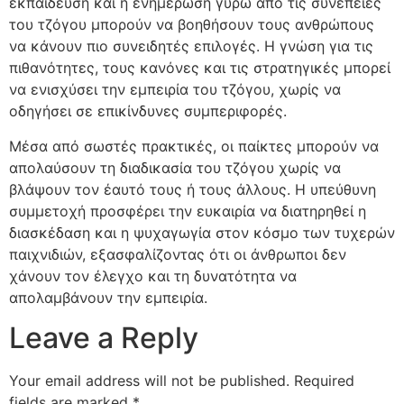
εκπαίδευση και η ενημέρωση γύρω από τις συνέπειες
του τζόγου μπορούν να βοηθήσουν τους ανθρώπους
να κάνουν πιο συνειδητές επιλογές. Η γνώση για τις
πιθανότητες, τους κανόνες και τις στρατηγικές μπορεί
να ενισχύσει την εμπειρία του τζόγου, χωρίς να
οδηγήσει σε επικίνδυνες συμπεριφορές.
Μέσα από σωστές πρακτικές, οι παίκτες μπορούν να
απολαύσουν τη διαδικασία του τζόγου χωρίς να
βλάψουν τον έαυτό τους ή τους άλλους. Η υπεύθυνη
συμμετοχή προσφέρει την ευκαιρία να διατηρηθεί η
διασκέδαση και η ψυχαγωγία στον κόσμο των τυχερών
παιχνιδιών, εξασφαλίζοντας ότι οι άνθρωποι δεν
χάνουν τον έλεγχο και τη δυνατότητα να
απολαμβάνουν την εμπειρία.
Leave a Reply
Your email address will not be published.
Required
fields are marked
*