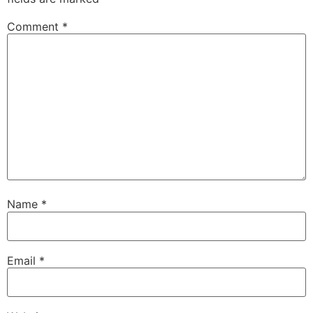
Comment
*
Name
*
Email
*