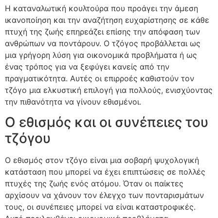
Η καταναλωτική κουλτούρα που προάγει την άμεση
ικανοποίηση και την αναζήτηση ευχαρίστησης σε κάθε
πτυχή της ζωής επηρεάζει επίσης την απόφαση των
ανθρώπων να ποντάρουν. Ο τζόγος προβάλλεται ως
μια γρήγορη λύση για οικονομικά προβλήματα ή ως
ένας τρόπος για να ξεφύγει κανείς από την
πραγματικότητα. Αυτές οι επιρροές καθιστούν τον
τζόγο μια ελκυστική επιλογή για πολλούς, ενισχύοντας
την πιθανότητα να γίνουν εθισμένοι.
Ο εθισμός και οι συνέπειες του
τζόγου
Ο εθισμός στον τζόγο είναι μια σοβαρή ψυχολογική
κατάσταση που μπορεί να έχει επιπτώσεις σε πολλές
πτυχές της ζωής ενός ατόμου. Όταν οι παίκτες
αρχίσουν να χάνουν τον έλεγχο των πονταρισμάτων
τους, οι συνέπειες μπορεί να είναι καταστροφικές.