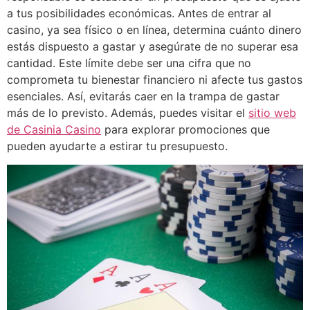
a tus posibilidades económicas. Antes de entrar al
casino, ya sea físico o en línea, determina cuánto dinero
estás dispuesto a gastar y asegúrate de no superar esa
cantidad. Este límite debe ser una cifra que no
comprometa tu bienestar financiero ni afecte tus gastos
esenciales. Así, evitarás caer en la trampa de gastar
más de lo previsto. Además, puedes visitar el
sitio web
de Casinia Casino
para explorar promociones que
pueden ayudarte a estirar tu presupuesto.