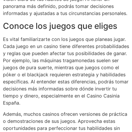
panorama más definido, podrás tomar decisiones
informadas y ajustadas a tus circunstancias personales.
Conoce los juegos que eliges
Es vital familiarizarte con los juegos que planeas jugar.
Cada juego en un casino tiene diferentes probabilidades
y reglas que pueden afectar tus posibilidades de ganar.
Por ejemplo, las máquinas tragamonedas suelen ser
juegos de pura suerte, mientras que juegos como el
póker o el blackjack requieren estrategia y habilidades
específicas. Al entender estas diferencias, podrás tomar
decisiones más informadas sobre dónde invertir tu
tiempo y dinero, especialmente en el Casino Casinia
España.
Además, muchos casinos ofrecen versiones de práctica
o demostraciones de sus juegos. Aprovecha estas
oportunidades para perfeccionar tus habilidades sin