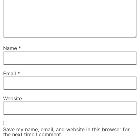
Name
*
Email
*
Website
Save my name, email, and website in this browser for
the next time I comment.