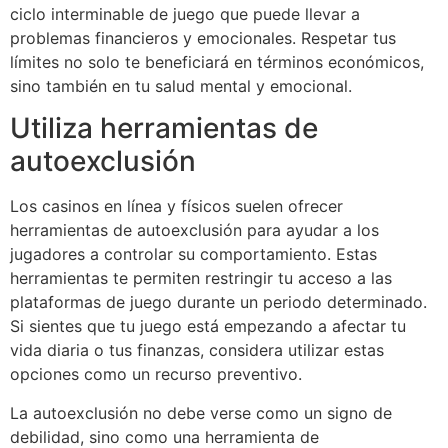
ciclo interminable de juego que puede llevar a
problemas financieros y emocionales. Respetar tus
límites no solo te beneficiará en términos económicos,
sino también en tu salud mental y emocional.
Utiliza herramientas de
autoexclusión
Los casinos en línea y físicos suelen ofrecer
herramientas de autoexclusión para ayudar a los
jugadores a controlar su comportamiento. Estas
herramientas te permiten restringir tu acceso a las
plataformas de juego durante un periodo determinado.
Si sientes que tu juego está empezando a afectar tu
vida diaria o tus finanzas, considera utilizar estas
opciones como un recurso preventivo.
La autoexclusión no debe verse como un signo de
debilidad, sino como una herramienta de