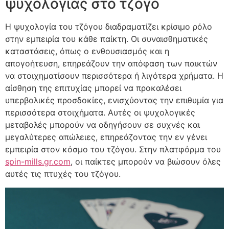
ψυχολογίας στο τζόγο
Η ψυχολογία του τζόγου διαδραματίζει κρίσιμο ρόλο
στην εμπειρία του κάθε παίκτη. Οι συναισθηματικές
καταστάσεις, όπως ο ενθουσιασμός και η
απογοήτευση, επηρεάζουν την απόφαση των παικτών
να στοιχηματίσουν περισσότερα ή λιγότερα χρήματα. Η
αίσθηση της επιτυχίας μπορεί να προκαλέσει
υπερβολικές προσδοκίες, ενισχύοντας την επιθυμία για
περισσότερα στοιχήματα. Αυτές οι ψυχολογικές
μεταβολές μπορούν να οδηγήσουν σε συχνές και
μεγαλύτερες απώλειες, επηρεάζοντας την εν γένει
εμπειρία στον κόσμο του τζόγου. Στην πλατφόρμα του
spin-mills.gr.com
, οι παίκτες μπορούν να βιώσουν όλες
αυτές τις πτυχές του τζόγου.