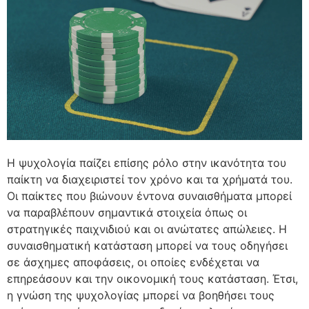
Η ψυχολογία παίζει επίσης ρόλο στην ικανότητα του
παίκτη να διαχειριστεί τον χρόνο και τα χρήματά του.
Οι παίκτες που βιώνουν έντονα συναισθήματα μπορεί
να παραβλέπουν σημαντικά στοιχεία όπως οι
στρατηγικές παιχνιδιού και οι ανώτατες απώλειες. Η
συναισθηματική κατάσταση μπορεί να τους οδηγήσει
σε άσχημες αποφάσεις, οι οποίες ενδέχεται να
επηρεάσουν και την οικονομική τους κατάσταση. Έτσι,
η γνώση της ψυχολογίας μπορεί να βοηθήσει τους