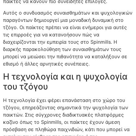
παίκτες να κάνουν πιο συνειδητές επιλογές.
Αυτός ο συνδυασμός συναισθημάτων και ψυχολογικών
παραγόντων δημιουργεί μια μοναδική δυναμική στο
τζόγο. Οι παίκτες πρέπει να είναι ενήμεροι για αυτές
τις επιρροές για να κατανοήσουν πώς να
διαχειρίζονται την εμπειρία τους στο Spinmills. Η
διαρκής παρακολούθηση των συναισθημάτων τους
μπορεί να μειώσει την πιθανότητα να καταλήξουν σε
εθισμό ή άλλες αρνητικές συνέπειες.
Η τεχνολογία και η ψυχολογία
του τζόγου
Η τεχνολογία έχει φέρει επανάσταση στο χώρο του
τζόγου, επηρεάζοντας σημαντικά την ψυχολογία των
παικτών. Στις σύγχρονες διαδικτυακές πλατφόρμες
καζίνο όπως το Spinmills, οι παίκτες έχουν άμεση
πρόσβαση σε πληθώρα παιχνιδιών, κάτι που μπορεί να