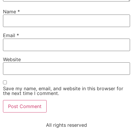
Name
*
Email
*
Website
Save my name, email, and website in this browser for
the next time I comment.
All rights reserved