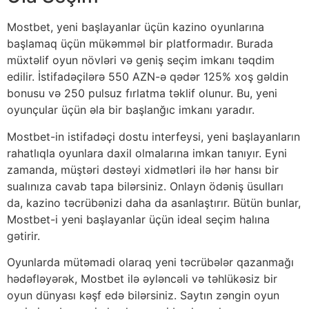
Mostbet, yeni başlayanlar üçün kazino oyunlarına
başlamaq üçün mükəmməl bir platformadır. Burada
müxtəlif oyun növləri və geniş seçim imkanı təqdim
edilir. İstifadəçilərə 550 AZN-ə qədər 125% xoş gəldin
bonusu və 250 pulsuz fırlatma təklif olunur. Bu, yeni
oyunçular üçün əla bir başlanğıc imkanı yaradır.
Mostbet-in istifadəçi dostu interfeysi, yeni başlayanların
rahatlıqla oyunlara daxil olmalarına imkan tanıyır. Eyni
zamanda, müştəri dəstəyi xidmətləri ilə hər hansı bir
sualınıza cavab tapa bilərsiniz. Onlayn ödəniş üsulları
da, kazino təcrübənizi daha da asanlaştırır. Bütün bunlar,
Mostbet-i yeni başlayanlar üçün ideal seçim halına
gətirir.
Oyunlarda mütəmadi olaraq yeni təcrübələr qazanmağı
hədəfləyərək, Mostbet ilə əyləncəli və təhlükəsiz bir
oyun dünyası kəşf edə bilərsiniz. Saytın zəngin oyun