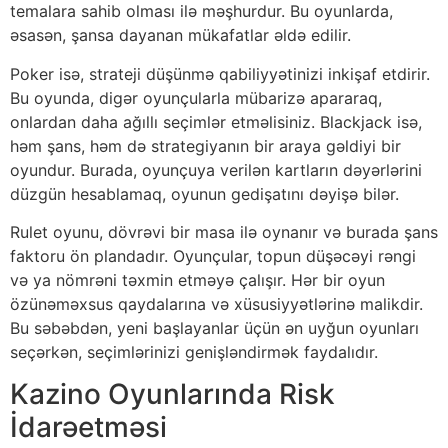
temalara sahib olması ilə məşhurdur. Bu oyunlarda,
əsasən, şansa dayanan mükafatlar əldə edilir.
Poker isə, strateji düşünmə qabiliyyətinizi inkişaf etdirir.
Bu oyunda, digər oyunçularla mübarizə apararaq,
onlardan daha ağıllı seçimlər etməlisiniz. Blackjack isə,
həm şans, həm də strategiyanın bir araya gəldiyi bir
oyundur. Burada, oyunçuya verilən kartların dəyərlərini
düzgün hesablamaq, oyunun gedişatını dəyişə bilər.
Rulet oyunu, dövrəvi bir masa ilə oynanır və burada şans
faktoru ön plandadır. Oyunçular, topun düşəcəyi rəngi
və ya nömrəni təxmin etməyə çalışır. Hər bir oyun
özünəməxsus qaydalarına və xüsusiyyətlərinə malikdir.
Bu səbəbdən, yeni başlayanlar üçün ən uyğun oyunları
seçərkən, seçimlərinizi genişləndirmək faydalıdır.
Kazino Oyunlarında Risk
İdarəetməsi