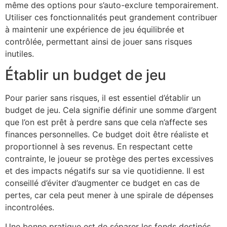
même des options pour s’auto-exclure temporairement.
Utiliser ces fonctionnalités peut grandement contribuer
à maintenir une expérience de jeu équilibrée et
contrôlée, permettant ainsi de jouer sans risques
inutiles.
Établir un budget de jeu
Pour parier sans risques, il est essentiel d’établir un
budget de jeu. Cela signifie définir une somme d’argent
que l’on est prêt à perdre sans que cela n’affecte ses
finances personnelles. Ce budget doit être réaliste et
proportionnel à ses revenus. En respectant cette
contrainte, le joueur se protège des pertes excessives
et des impacts négatifs sur sa vie quotidienne. Il est
conseillé d’éviter d’augmenter ce budget en cas de
pertes, car cela peut mener à une spirale de dépenses
incontrolées.
Une bonne pratique est de séparer les fonds destinés