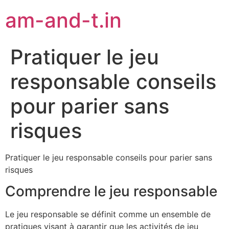
am-and-t.in
Pratiquer le jeu
responsable conseils
pour parier sans
risques
Pratiquer le jeu responsable conseils pour parier sans
risques
Comprendre le jeu responsable
Le jeu responsable se définit comme un ensemble de
pratiques visant à garantir que les activités de jeu