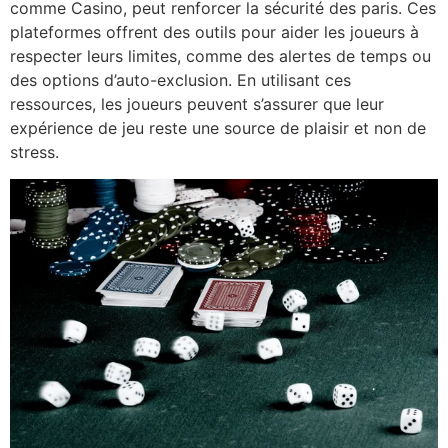
comme Casino, peut renforcer la sécurité des paris. Ces
plateformes offrent des outils pour aider les joueurs à
respecter leurs limites, comme des alertes de temps ou
des options d’auto-exclusion. En utilisant ces
ressources, les joueurs peuvent s’assurer que leur
expérience de jeu reste une source de plaisir et non de
stress.