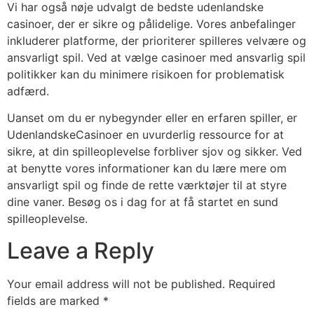
Vi har også nøje udvalgt de bedste udenlandske
casinoer, der er sikre og pålidelige. Vores anbefalinger
inkluderer platforme, der prioriterer spilleres velvære og
ansvarligt spil. Ved at vælge casinoer med ansvarlig spil
politikker kan du minimere risikoen for problematisk
adfærd.
Uanset om du er nybegynder eller en erfaren spiller, er
UdenlandskeCasinoer en uvurderlig ressource for at
sikre, at din spilleoplevelse forbliver sjov og sikker. Ved
at benytte vores informationer kan du lære mere om
ansvarligt spil og finde de rette værktøjer til at styre
dine vaner. Besøg os i dag for at få startet en sund
spilleoplevelse.
Leave a Reply
Your email address will not be published.
Required
fields are marked
*