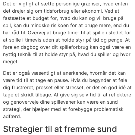
Det er vigtigt at sætte personlige grænser, hvad enten
det drejer sig om tidsforbrug eller økonomi. Ved at
fastsætte et budget for, hvad du kan og vil bruge på
spil, kan du mindske risikoen for at bruge mere, end du
har råd til. Overvej at bruge timer til at spille i stedet for
at spille i timevis uden at holde styr på tid og penge. At
føre en dagbog over dit spilleforbrug kan også være en
nyttig teknik til at holde styr på, hvad du spiller og hvor
meget.
Det er også væsentligt at anerkende, hvornår det kan
være tid til at tage en pause. Hvis du begynder at føle
dig frustreret, presset eller stresset, er det en god idé at
tage et skridt tilbage. At give sig selv tid til at reflektere
og genoverveje dine spillevaner kan være en sund
strategi, der hjælper med at forebygge problematisk
adfærd.
Strategier til at fremme sund