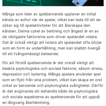
Många som lider av spelberoende upplever en initial
känsla av eufori när de spelar, vilket kan leda till att de
söker sig till spelaktiviteter för att återskapa den
känslan. Denna cykel av belöning och ångest är en av
de viktigaste faktorerna som driver spelandet vidare.
Det är också viktigt att notera att spelandet ofta börjar
som en form av underhållning, men kan snabbt övergå
till ett tvångsmässigt beteende.
För att förstå spelberoende är det också viktigt att
beakta psykologiska och sociala faktorer, såsom stress,
depression och isolering. Många spelare använder spel
som en flykt från sina problem, vilket kan skapa en ond
cirkel av beroende och psykologiska svårigheter. Därför
är det avgörande att behandla både de psykologiska
och sociala aspekterna av spelberoende för att uppnå
en långvarig återhämtning.