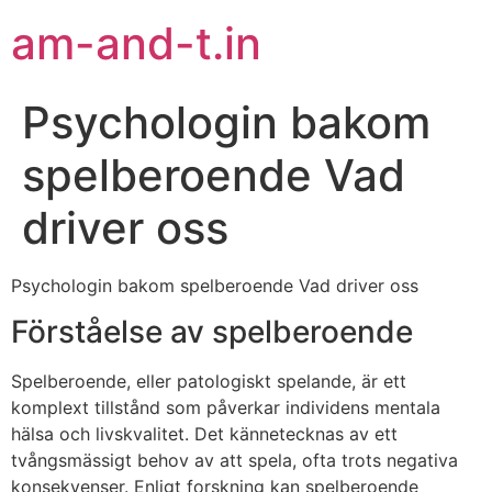
am-and-t.in
Psychologin bakom
spelberoende Vad
driver oss
Psychologin bakom spelberoende Vad driver oss
Förståelse av spelberoende
Spelberoende, eller patologiskt spelande, är ett
komplext tillstånd som påverkar individens mentala
hälsa och livskvalitet. Det kännetecknas av ett
tvångsmässigt behov av att spela, ofta trots negativa
konsekvenser. Enligt forskning kan spelberoende