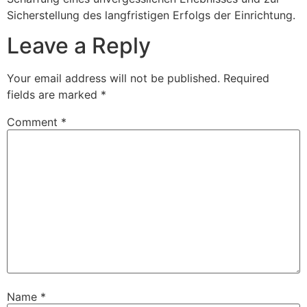
Sicherstellung des langfristigen Erfolgs der Einrichtung.
Leave a Reply
Your email address will not be published.
Required
fields are marked
*
Comment
*
Name
*