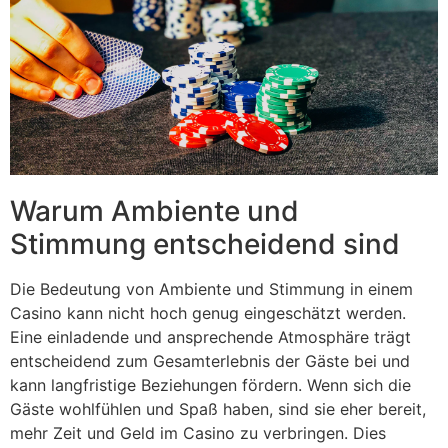
Warum Ambiente und
Stimmung entscheidend sind
Die Bedeutung von Ambiente und Stimmung in einem
Casino kann nicht hoch genug eingeschätzt werden.
Eine einladende und ansprechende Atmosphäre trägt
entscheidend zum Gesamterlebnis der Gäste bei und
kann langfristige Beziehungen fördern. Wenn sich die
Gäste wohlfühlen und Spaß haben, sind sie eher bereit,
mehr Zeit und Geld im Casino zu verbringen. Dies