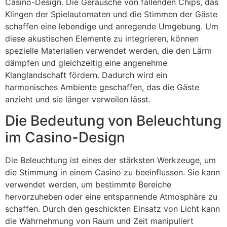
Casino-Design. Die Geräusche von fallenden Chips, das
Klingen der Spielautomaten und die Stimmen der Gäste
schaffen eine lebendige und anregende Umgebung. Um
diese akustischen Elemente zu integrieren, können
spezielle Materialien verwendet werden, die den Lärm
dämpfen und gleichzeitig eine angenehme
Klanglandschaft fördern. Dadurch wird ein
harmonisches Ambiente geschaffen, das die Gäste
anzieht und sie länger verweilen lässt.
Die Bedeutung von Beleuchtung
im Casino-Design
Die Beleuchtung ist eines der stärksten Werkzeuge, um
die Stimmung in einem Casino zu beeinflussen. Sie kann
verwendet werden, um bestimmte Bereiche
hervorzuheben oder eine entspannende Atmosphäre zu
schaffen. Durch den geschickten Einsatz von Licht kann
die Wahrnehmung von Raum und Zeit manipuliert