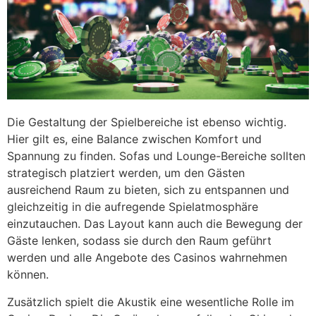
Die Gestaltung der Spielbereiche ist ebenso wichtig.
Hier gilt es, eine Balance zwischen Komfort und
Spannung zu finden. Sofas und Lounge-Bereiche sollten
strategisch platziert werden, um den Gästen
ausreichend Raum zu bieten, sich zu entspannen und
gleichzeitig in die aufregende Spielatmosphäre
einzutauchen. Das Layout kann auch die Bewegung der
Gäste lenken, sodass sie durch den Raum geführt
werden und alle Angebote des Casinos wahrnehmen
können.
Zusätzlich spielt die Akustik eine wesentliche Rolle im